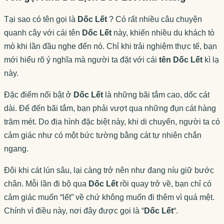
Tại sao có tên gọi là
Dốc Lết
? Có rất nhiều câu chuyện
quanh cây với cái tên
Dốc Lết
này, khiến nhiều du khách tò
mò khi lần đầu nghe đến nó. Chỉ khi trải nghiệm thực tế, bạn
mới hiểu rõ ý nghĩa mà người ta đặt với cái
tên Dốc Lết
kì lạ
này.
Đặc điểm nổi bật ở
Dốc Lết
là những bãi tắm cao, dốc cát
dài. Để đến bãi tắm, bạn phải vượt qua những đụn cát hàng
trăm mét. Do địa hình đặc biệt này, khi di chuyển, người ta có
cảm giác như có một bức tường bằng cát tự nhiên chắn
ngang.
Đôi khi cát lún sâu, lại càng trở nên như đang níu giữ bước
chân. Mỗi lần đi bộ qua
Dốc Lết
rồi quay trở về, bạn chỉ có
cảm giác muốn “lết” về chứ không muốn đi thêm vì quá mệt.
Chính vì điều này, nơi đây được gọi là “
Dốc Lết
“.