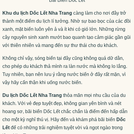
Bãi Biển Dốc Lết
Khu du lịch Dốc Lết Nha Trang
càng làm cho nơi đây trở
thành một điểm du lịch lí tưởng. Nhờ sự bao bọc của các đồi
xanh, mặt biển luôn yên ả và ít khi có gió lớn. Những rừng
cây nguyên sinh xanh mướt bao quanh tạo cảm giác gần gũi
với thiên nhiên và mang đến sự thư thái cho du khách.
Không chỉ vậy, sóng biển tại đây cũng không quá dữ dằn,
cho phép du khách thả mình ra làn nước mà không lo lắng.
Tuy nhiên, bạn nên lưu ý rằng nước biển ở đây rất mặn, vì
vậy hãy cẩn thận khi uống nước biển.
Du lịch Dốc Lết Nha Trang
thỏa mãn mọi nhu cầu của du
khách. Với vẻ đẹp tuyệt đẹp, không gian yên bình và nét
hoang sơ, bãi biển Dốc Lết chắc chắn là điểm đến hấp dẫn
cho một kỳ nghỉ thú vị. Hãy đến và khám phá bãi biển
Dốc
Lết
để có những trải nghiệm tuyệt vời và ngọt ngào trong