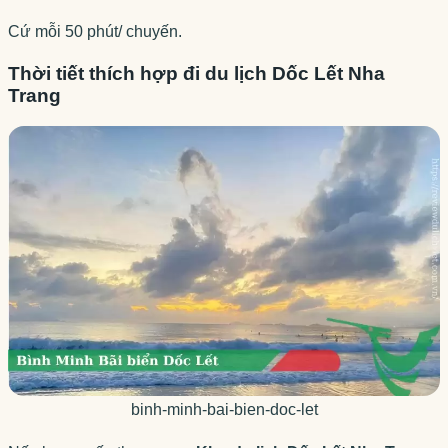
Cứ mỗi 50 phút/ chuyến.
Thời tiết thích hợp đi du lịch Dốc Lết Nha
Trang
binh-minh-bai-bien-doc-let