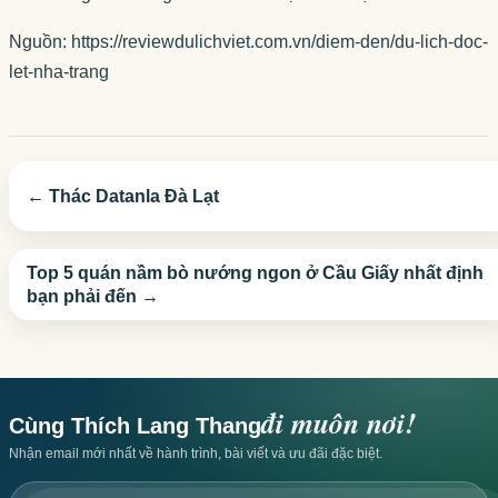
Nguồn: https://reviewdulichviet.com.vn/diem-den/du-lich-doc-
let-nha-trang
← Thác Datanla Đà Lạt
Top 5 quán nầm bò nướng ngon ở Cầu Giấy nhất định
bạn phải đến →
đi muôn nơi!
Cùng Thích Lang Thang
Nhận email mới nhất về hành trình, bài viết và ưu đãi đặc biệt.
Email