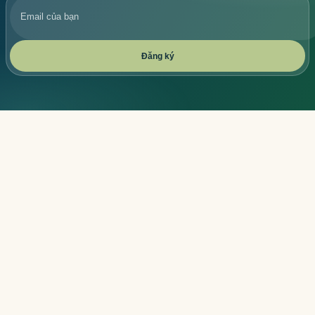
của
bạn
Đăng ký