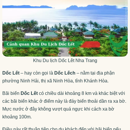
Khu Du lịch Dốc Lêt Nha Trang
Dốc Lết
– hay còn gọi là
Dốc Lếch
– nằm tại địa phận
phường Ninh Hải, thị xã Ninh Hòa, tỉnh Khánh Hòa.
Bãi biển
Dốc Lết
có chiều dài khoảng 8 km và khác biệt với
các bãi biển khác ở điểm này là đáy biển thoải dần ra xa bờ.
Mực nước ở đây không vượt quá ngực khi cách xa bờ
khoảng 100m.
Điều này rất thuận tiện cho du khách đến với bãi biển nếu