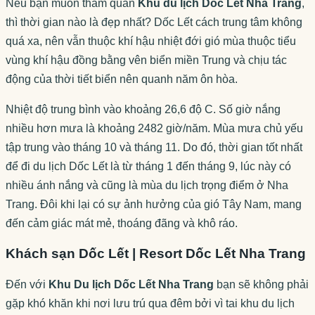
Nếu bạn muốn tham quan
Khu du lịch Dốc Lết Nha Trang
,
thì thời gian nào là đẹp nhất? Dốc Lết cách trung tâm không
quá xa, nên vẫn thuộc khí hậu nhiệt đới gió mùa thuộc tiểu
vùng khí hậu đồng bằng vên biển miền Trung và chịu tác
động của thời tiết biển nên quanh năm ôn hòa.
Nhiệt độ trung bình vào khoảng 26,6 độ C. Số giờ nắng
nhiều hơn mưa là khoảng 2482 giờ/năm. Mùa mưa chủ yếu
tập trung vào tháng 10 và tháng 11. Do đó, thời gian tốt nhất
để đi du lịch Dốc Lết là từ tháng 1 đến tháng 9, lúc này có
nhiều ánh nắng và cũng là mùa du lịch trọng điểm ở Nha
Trang. Đôi khi lại có sự ảnh hưởng của gió Tây Nam, mang
đến cảm giác mát mẻ, thoáng đãng và khô ráo.
Khách sạn Dốc Lết | Resort Dốc Lết Nha Trang
Đến với
Khu Du lịch Dốc Lết Nha Trang
bạn sẽ không phải
gặp khó khăn khi nơi lưu trú qua đêm bởi vì tai khu du lịch