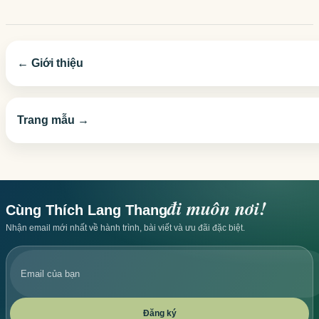
← Giới thiệu
Trang mẫu →
đi muôn nơi!
Cùng Thích Lang Thang
Nhận email mới nhất về hành trình, bài viết và ưu đãi đặc biệt.
Email
của
bạn
Đăng ký