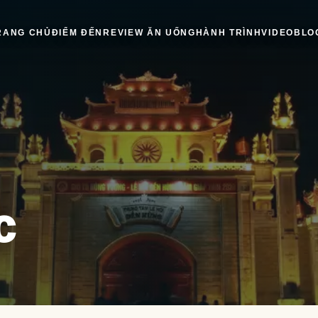
RANG CHỦ
ĐIỂM ĐẾN
REVIEW ĂN UỐNG
HÀNH TRÌNH
VIDEO
BLO
c