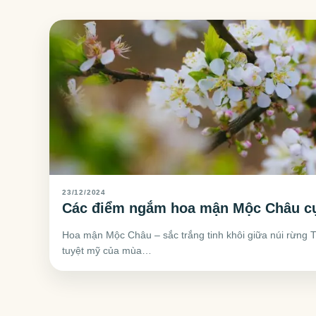
23/12/2024
Các điểm ngắm hoa mận Mộc Châu cự
Hoa mận Mộc Châu – sắc trắng tinh khôi giữa núi rừng
tuyệt mỹ của mùa…