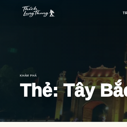
T
KHÁM PHÁ
Thẻ:
Tây Bắ