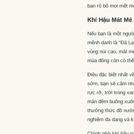
bạn rũ bỏ mọi mệt m
Khí Hậu Mát Mẻ
Nếu bạn là một người
mệnh danh là “Đà Lạ
vùng núi cao, mát m
mùa đông còn có thể
Điều đặc biệt nhất v
sớm, bạn sẽ cảm nhậ
rực rỡ, trời trong x
màn đêm buông xuống,
thưởng thức đồ nướn
nghiệm đa dạng và k
Chính nhờ khí hậu n