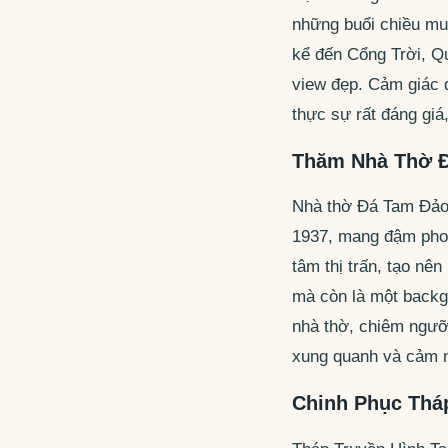
những buổi chiều mu
kể đến Cổng Trời, Q
view đẹp. Cảm giác đ
thực sự rất đáng giá
Thăm Nhà Thờ Đ
Nhà thờ Đá Tam Đảo 
1937, mang đậm phon
tâm thị trấn, tạo nê
mà còn là một backg
nhà thờ, chiêm ngưỡn
xung quanh và cảm n
Chinh Phục Thá