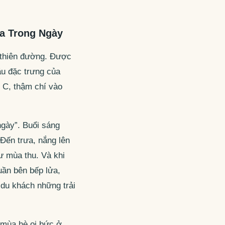
a Trong Ngày
à thiên đường. Được
ậu đặc trưng của
 C, thậm chí vào
ngày”. Buổi sáng
Đến trưa, nắng lên
hư mùa thu. Và khi
uần bên bếp lửa,
du khách những trải
 mùa hè oi bức ở