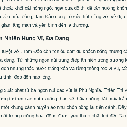
 thoát khỏi cái nóng ngột ngạt của đô thị để tận hưởng khôn
ả vào mùa đông, Tam Đảo cũng có sức hút riêng với vẻ đẹp
gian lãng mạn và yên bình đến lạ thường.
n Nhiên Hùng Vĩ, Đa Dạng
 tuyệt vời, Tam Đảo còn “chiêu đãi” du khách bằng những c
a dạng. Từ những ngọn núi trùng điệp ẩn hiện trong sương 
đến những thác nước trắng xóa và rừng thông reo vi vu, tấ
 tình, đẹp đến nao lòng.
 xuất phát từ ba ngọn núi cao vút là Phù Nghĩa, Thiên Thị
Đứng từ trên cao nhìn xuống, bạn sẽ thấy những dải mây trắ
n một khung cảnh huyền ảo như chốn bồng lai tiên cảnh. Đây 
 một trong những hoạt động được yêu thích nhất khi đến Ta