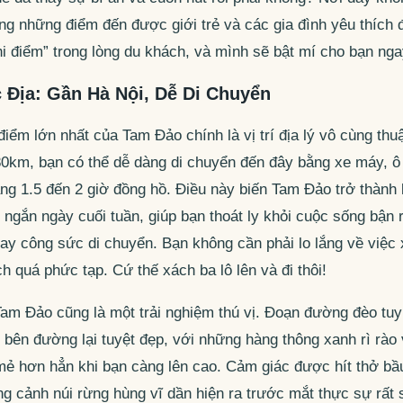
ng những điểm đến được giới trẻ và các gia đình yêu thích 
i điểm” trong lòng du khách, và mình sẽ bật mí cho bạn nga
c Địa: Gần Hà Nội, Dễ Di Chuyển
iểm lớn nhất của Tam Đảo chính là vị trí địa lý vô cùng thuậ
0km, bạn có thể dễ dàng di chuyển đến đây bằng xe máy, ô
ng 1.5 đến 2 giờ đồng hồ. Điều này biến Tam Đảo trở thành
ngắn ngày cuối tuần, giúp bạn thoát ly khỏi cuộc sống bận
hay công sức di chuyển. Bạn không cần phải lo lắng về việc 
h quá phức tạp. Cứ thế xách ba lô lên và đi thôi!
am Đảo cũng là một trải nghiệm thú vị. Đoạn đường đèo tuy
bên đường lại tuyệt đẹp, với những hàng thông xanh rì rào 
mẻ hơn hẳn khi bạn càng lên cao. Cảm giác được hít thở bầ
g cảnh núi rừng hùng vĩ dần hiện ra trước mắt thực sự rất 