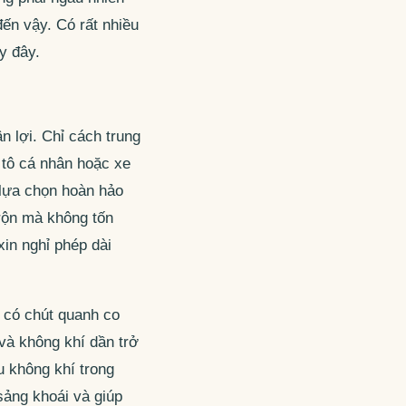
đến vậy. Có rất nhiều
y đây.
n lợi. Chỉ cách trung
 tô cá nhân hoặc xe
 lựa chọn hoàn hảo
 rộn mà không tốn
xin nghỉ phép dài
 có chút quanh co
và không khí dần trở
u không khí trong
sảng khoái và giúp