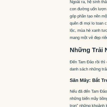
Ngoài ra, hệ sinh th
con đường uốn lượn 
góp phần tạo nên một
quên đi mọi lo toan
lộc, mùa hè xanh tươ
mang một vẻ đẹp riê
Những Trải 
Đến Tam Đảo rồi thì 
danh sách những trải
Săn Mây: Bắt T
Nếu đã đến Tam Đảo 
những biển mây bồng
trọn” những khoảnh 