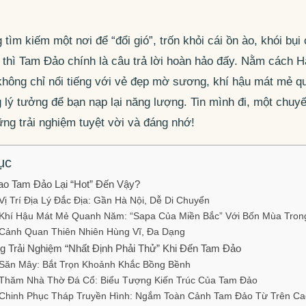
 tìm kiếm một nơi để “đổi gió”, trốn khỏi cái ồn ào, khói bụ
 thì Tam Đảo chính là câu trả lời hoàn hảo đấy. Nằm cách H
 không chỉ nổi tiếng với vẻ đẹp mờ sương, khí hậu mát mẻ 
 lý tưởng để bạn nạp lại năng lượng. Tin mình đi, một chuy
ng trải nghiệm tuyệt vời và đáng nhớ!
ục
ao Tam Đảo Lại “Hot” Đến Vậy?
Vị Trí Địa Lý Đắc Địa: Gần Hà Nội, Dễ Di Chuyển
Khí Hậu Mát Mẻ Quanh Năm: “Sapa Của Miền Bắc” Với Bốn Mùa Tron
Cảnh Quan Thiên Nhiên Hùng Vĩ, Đa Dạng
 Trải Nghiệm “Nhất Định Phải Thử” Khi Đến Tam Đảo
Săn Mây: Bắt Trọn Khoảnh Khắc Bồng Bềnh
Thăm Nhà Thờ Đá Cổ: Biểu Tượng Kiến Trúc Của Tam Đảo
Chinh Phục Tháp Truyền Hình: Ngắm Toàn Cảnh Tam Đảo Từ Trên C