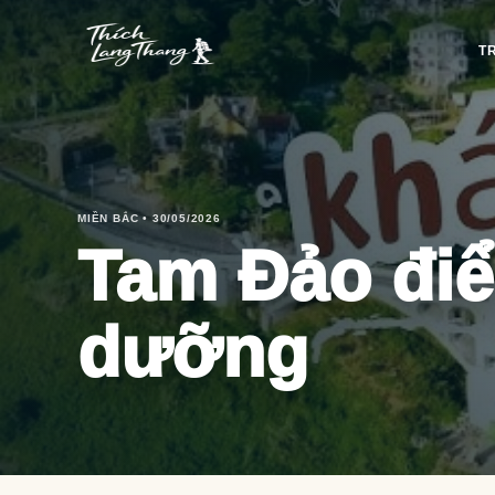
T
MIỀN BẮC • 30/05/2026
Tam Đảo điể
dưỡng