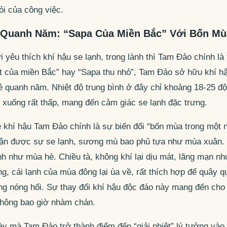
ỏi của công việc.
 Quanh Năm: “Sapa Của Miền Bắc” Với Bốn Mù
 yêu thích khí hậu se lạnh, trong lành thì Tam Đảo chính l
t của miền Bắc” hay “Sapa thu nhỏ”, Tam Đảo sở hữu khí h
ẻ quanh năm. Nhiệt độ trung bình ở đây chỉ khoảng 18-25 độ
 xuống rất thấp, mang đến cảm giác se lạnh đặc trưng.
ề khí hậu Tam Đảo chính là sự biến đổi “bốn mùa trong một 
n được sự se lạnh, sương mù bao phủ tựa như mùa xuân. 
anh như mùa hè. Chiều tà, không khí lại dịu mát, lãng mạn n
 cái lạnh của mùa đông lại ùa về, rất thích hợp để quây q
g nóng hổi. Sự thay đổi khí hậu độc đáo này mang đến cho 
hông bao giờ nhàm chán.
ày mà Tam Đảo trở thành điểm đến “giải nhiệt” lý tưởng vào