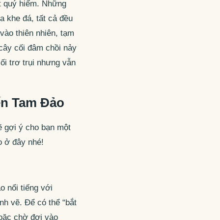
ật quý hiếm. Những
 khe đá, tất cả đều
vào thiên nhiên, tạm
cây cối đâm chồi nảy
i trơ trụi nhưng vẫn
ến Tam Đảo
ẽ gợi ý cho bạn một
o ở đây nhé!
 nổi tiếng với
h vẽ. Để có thể “bắt
oặc chờ đợi vào