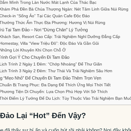
Đắm Mình Trong Làn Nước Mát Lạnh Của Thác Bạc
Khám Phá Đền Bà Chúa Thượng Ngàn: Nét Tâm Linh Giữa Núi Rừng
Check-in “Sống Ảo” Tại Các Quán Cafe Độc Đáo
Thưởng Thức Ẩm Thực Địa Phương: Hương Vị Núi Rừng
rú Tại Tam Đảo – Nơi “Dừng Chân” Lý Tưởng
Khách Sạn, Resort Cao Cấp: Trải Nghiệm Nghỉ Dưỡng Đẳng Cấp
Homestay, Villa “View Triệu Đô”: Độc Đáo Và Gần Gũi
Những Lời Khuyên Khi Chọn Chỗ Ở
Trình Gợi Ý Cho Chuyến Đi Tam Đảo
Lịch Trình 2 Ngày 1 Đêm: “Chớp Nhoáng” Để Thư Giãn
Lịch Trình 3 Ngày 2 Đêm: Thư Thái Và Trải Nghiệm Sâu Hơn
g “Mẹo Nhỏ” Để Chuyến Đi Tam Đảo Thêm Trọn Vẹn
Chuẩn Bị Trang Phục: Đa Dạng Để Thích Ứng Mọi Thời Tiết
Phương Tiện Di Chuyển: Lựa Chọn Phù Hợp Với Sở Thích
Thời Điểm Lý Tưởng Để Du Lịch: Tùy Thuộc Vào Trải Nghiệm Bạn Mu
 Đảo Lại “Hot” Đến Vậy?
e đã thấy sự bí ẩn và cuốn hút rồi phải không? Nơi đây khô