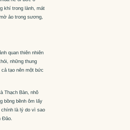
g khí trong lành, mát
 mờ ảo trong sương,
ảnh quan thiên nhiên
khói, những thung
t cả tạo nên một bức
 và Thạch Bàn, nhô
ng bồng bềnh ôm lấy
chính là lý do vì sao
m Đảo.