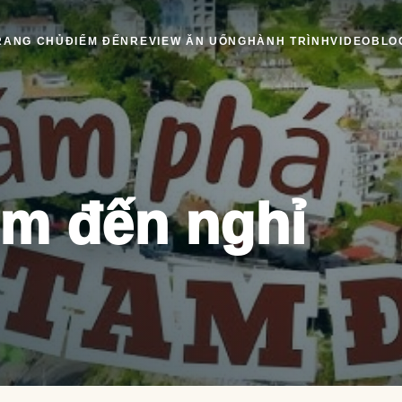
RANG CHỦ
ĐIỂM ĐẾN
REVIEW ĂN UỐNG
HÀNH TRÌNH
VIDEO
BLO
m đến nghỉ