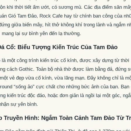
ộn khi thời tiết ẩm ướt, có sương mù. Các địa điểm săn mây
uán Gió Tam Đảo, Rock Cafe hay từ chính ban công của n
ứng giữa biển mây, hít thở không khí trong lành và ngắm n
, mang lại sự bình yên đến lạ thường.
á Cổ: Biểu Tượng Kiến Trúc Của Tam Đảo
là một công trình kiến trúc cổ kính, được xây dựng từ thờ
g cách Gothic. Toàn bộ nhà thờ được làm bằng đá, đứng s
n một vẻ đẹp vừa cổ kính, vừa lãng mạn. Đây không chỉ là mộ
round “sống ảo” cực chất cho những bức ảnh của bạn. Bạn 
g kiến trúc độc đáo, hoặc đơn giản là ngồi lại một góc, n
hận sự yên bình.
p Truyền Hình: Ngắm Toàn Cảnh Tam Đảo Từ T