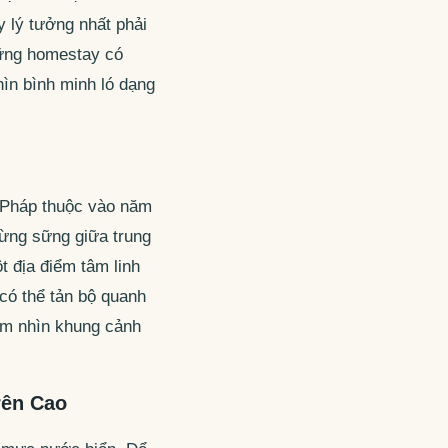
 lý tưởng nhất phải
hững homestay có
hìn bình minh ló dạng
i Pháp thuộc vào năm
ừng sững giữa trung
t địa điểm tâm linh
có thể tản bộ quanh
gắm nhìn khung cảnh
rên Cao