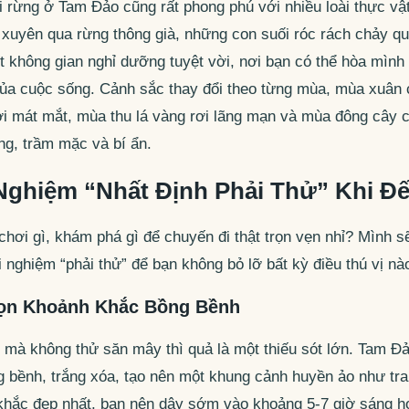
ái rừng ở Tam Đảo cũng rất phong phú với nhiều loài thực v
xuyên qua rừng thông già, những con suối róc rách chảy qua
 không gian nghỉ dưỡng tuyệt vời, nơi bạn có thể hòa mình 
 của cuộc sống. Cảnh sắc thay đổi theo từng mùa, mùa xuân 
i mát mắt, mùa thu lá vàng rơi lãng mạn và mùa đông cây cố
ng, trầm mặc và bí ẩn.
Nghiệm “Nhất Định Phải Thử” Khi Đ
chơi gì, khám phá gì để chuyến đi thật trọn vẹn nhỉ? Mình s
 nghiệm “phải thử” để bạn không bỏ lỡ bất kỳ điều thú vị nà
rọn Khoảnh Khắc Bồng Bềnh
mà không thử săn mây thì quả là một thiếu sót lớn. Tam Đảo
 bềnh, trắng xóa, tạo nên một khung cảnh huyền ảo như tran
khắc đẹp nhất, bạn nên dậy sớm vào khoảng 5-7 giờ sáng h