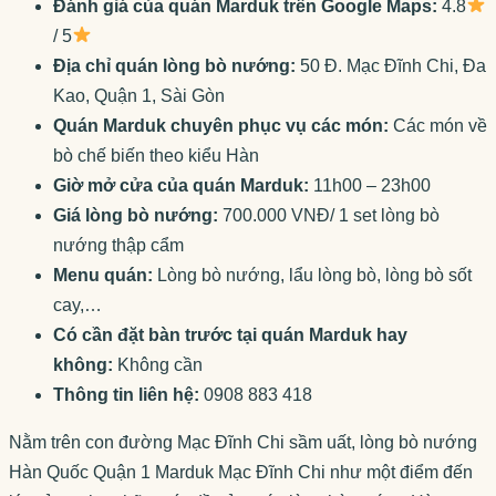
Đánh giá của quán Marduk trên Google Maps:
4.8
/ 5
Địa chỉ quán lòng bò nướng:
50 Đ. Mạc Đĩnh Chi, Đa
Kao, Quận 1, Sài Gòn
Quán Marduk chuyên phục vụ các món:
Các món về
bò chế biến theo kiểu Hàn
Giờ mở cửa của quán Marduk:
11h00 – 23h00
Giá lòng bò nướng:
700.000 VNĐ/ 1 set lòng bò
nướng thập cẩm
Menu quán:
Lòng bò nướng, lẩu lòng bò, lòng bò sốt
cay,…
Có cần đặt bàn trước tại quán Marduk hay
không:
Không cần
Thông tin liên hệ:
0908 883 418
Nằm trên con đường Mạc Đĩnh Chi sầm uất, lòng bò nướng
Hàn Quốc Quận 1 Marduk Mạc Đĩnh Chi như một điểm đến