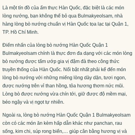
Là một tín đồ của ẩm thực Hàn Quốc, đặc biệt là các món
lòng nướng, bạn không thể bỏ qua Bulmakyeolsam, nhà
hàng lòng bò nướng chuẩn vị Hàn Quốc tọa lạc tại Quận 1,
TP. Hồ Chí Minh.
Điểm nhấn của lòng bò nướng Hàn Quốc Quận 1
Bulmakyeolsam chính là thực đơn đa dạng với các món lòng
bò nướng được tẩm ướp gia vị đậm đà theo công thức
truyền thống của Hàn Quốc. Nổi bật nhất phải kể đến món
lòng bò nướng với những miếng lòng dày dặn, tươi ngon,
được nướng trên vỉ than hồng, tỏa hương thơm nức mũi.
Lòng bò được nướng vừa chín tới, giữ được độ mềm mại,
béo ngậy và vị ngọt tự nhiên.
Ngoài ra, lòng bò nướng Hàn Quốc Quận 1 Bulmakyeolsam
còn có các món ăn kèm hấp dẫn khác như panchan, rau
sống, kim chi, súp rong biển,… giúp cân bằng hương vị và