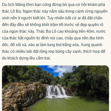
Du lịch Măng Đen bạn cũng đừng bỏ qua cơ hội khám phá
thác Lô Ba. Ngọn thác này nằm sâu trong cánh rừng nguyên
sinh nên ít người biết tới. Tuy nhiên bất cứ ai đã đặt chân
đến đây đều sẽ không khỏi trầm trồ trước vẻ đẹp quyến rũ
của ngọn thác này. Thác Ba Lô cao khoảng trên 40m, nước
của thác bắt nguồn từ đỉnh núi cao, chảy qua nền địa hình
dốc, đổ xối xả, xào ạt làm tung bọt trắng xóa. Xung quanh
thác có nhiều bãi đất rộng rợp bóng cây xanh, thích hợp để
du khách dựng lều cắm trại.