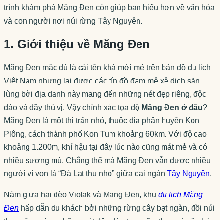
trình khám phá Măng Đen còn giúp bạn hiểu hơn về văn hóa
và con người nơi núi rừng Tây Nguyên.
1. Giới thiệu về Măng Đen
Măng Đen mặc dù là cái tên khá mới mẻ trên bản đồ du lịch
Việt Nam nhưng lại được các tín đồ đam mê xê dịch săn
lùng bởi địa danh này mang đến những nét đẹp riêng, độc
đáo và đầy thú vị. Vậy chính xác tọa độ
Măng Đen ở đâu
?
Măng Đen là một thị trấn nhỏ, thuộc địa phận huyện Kon
Plông, cách thành phố Kon Tum khoảng 60km. Với độ cao
khoảng 1.200m, khí hậu tại đây lúc nào cũng mát mẻ và có
nhiều sương mù. Chẳng thế mà Măng Đen vẫn được nhiều
người ví von là “Đà Lạt thu nhỏ” giữa đại ngàn
Tây Nguyên
.
Nằm giữa hai đèo Violăk và Măng Đen, khu
du lịch Măng
Đen
hấp dẫn du khách bởi những rừng cây bạt ngàn, đồi núi