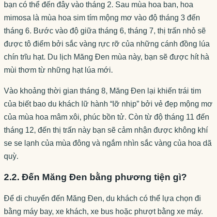
bạn có thể đến đây vào tháng 2. Sau mùa hoa ban, hoa
mimosa là mùa hoa sim tím mộng mơ vào độ tháng 3 đến
tháng 6. Bước vào độ giữa tháng 6, tháng 7, thị trấn nhỏ sẽ
được tô điểm bởi sắc vàng rực rỡ của những cánh đồng lúa
chín trĩu hạt. Du lịch Măng Đen mùa này, bạn sẽ được hít hà
mùi thơm từ những hạt lúa mới.
Vào khoảng thời gian tháng 8, Măng Đen lại khiến trái tim
của biết bao du khách lữ hành “lỡ nhịp” bởi vẻ đẹp mộng mơ
của mùa hoa mâm xôi, phúc bồn tử. Còn từ độ tháng 11 đến
tháng 12, đến thị trấn này bạn sẽ cảm nhận được không khí
se se lạnh của mùa đông và ngắm nhìn sắc vàng của hoa dã
quỳ.
2.2. Đến Măng Đen bằng phương tiện gì?
Để di chuyển đến Măng Đen, du khách có thể lựa chọn đi
bằng máy bay, xe khách, xe bus hoặc phượt bằng xe máy.